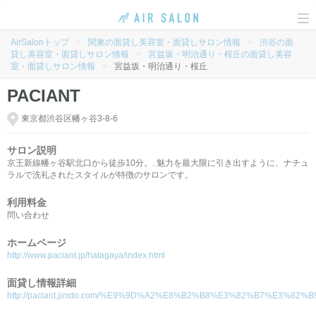
To
na
AirSalonトップ
>
関東の面貸し美容室・面貸しサロン情報
>
渋谷の面
貸し美容室・面貸しサロン情報
>
宮益坂・明治通り・桜丘の面貸し美容
室・面貸しサロン情報
>
宮益坂・明治通り・桜丘
PACIANT
東京都渋谷区幡ヶ谷3-8-6
サロン説明
京王新線幡ヶ谷駅北口から徒歩10分。. 魅力を最大限に引き出すように、ナチュ
ラルで洗礼されたスタイルが特徴のサロンです。
利用料金
問い合わせ
ホームページ
http://www.paciant.jp/hatagaya/index.html
面貸し情報詳細
http://paciant.jimdo.com/%E9%9D%A2%E8%B2%B8%E3%82%B7%E3%82