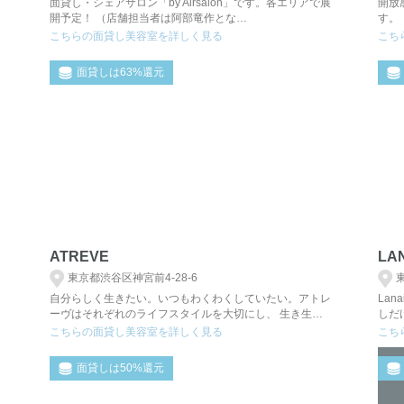
面貸し・シェアサロン「by Airsalon」です。各エリアで展
開放
開予定！ （店舗担当者は阿部竜作とな…
す。
こちらの面貸し美容室を詳しく見る
こち
面貸しは63%還元
ATREVE
LA
東京都渋谷区神宮前4-28-6
自分らしく生きたい。いつもわくわくしていたい。アトレ
La
ーヴはそれぞれのライフスタイルを大切にし、 生き生…
しだ
こちらの面貸し美容室を詳しく見る
こち
面貸しは50%還元