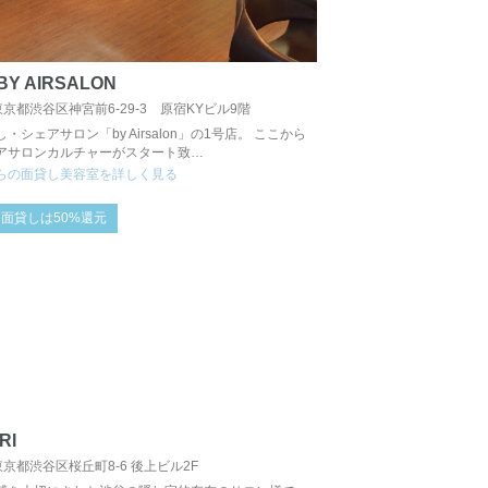
 BY AIRSALON
東京都渋谷区神宮前6-29-3 原宿KYビル9階
・シェアサロン「by Airsalon」の1号店。 ここから
アサロンカルチャーがスタート致…
らの面貸し美容室を詳しく見る
面貸しは50%還元
RI
東京都渋谷区桜丘町8-6 後上ビル2F