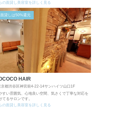
らの面貸し美容室を詳しく見る
面貸しは50%還元
OCOCO HAIR
東京都渋谷区神宮前4-22-14サンハイツ山口1F
やすい雰囲気、心地良い空間、気さくで丁寧な対応を
けてるサロンです。
らの面貸し美容室を詳しく見る