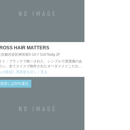
CROSS HAIR MATTERS
京都渋谷区神宮前5-10-7 5107bidg 2F
イト・ブラックで統一された、シンプルで清潔感のあ
ロン。全てスイスで制作されたオーダメイドこだわ…
らの面貸し美容室を詳しく見る
面貸しは50%還元