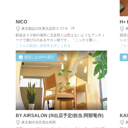
NICO
H+
東京都品川区東五反田５-27-6 7F
駅徒歩３０秒の場所に五反田とは思えないようなアンティ
面貸し
ークで遊び心のあるサロン様です。 「こっそり通い…
シェ
こちらの面貸し美容室を詳しく見る
こち
面貸しは100%還元
BY AIRSALON (※出店予定/担当:阿部竜作)
KAI
東京都渋谷区恵比寿西