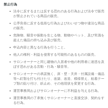
禁止行為
法令に反するまたは反する恐れのある行為および法令で販売
が禁止されている商品の販売。
公序良俗に反する低俗な行為およびわいせつ物や違法な商品
の販売。
危険物、騒音や振動を生じる物、動物やペット、及び常識を
超えた備品の持ち込み及び販売。
申込内容と異なる行為を行うこと。
他人の権利・利益を侵害する可能性のあるものの販売。
サロンオーナーと同じ建物の入居者や他の利用者に迷惑を及
ぼす恐れがある言動・行為・騒音等。
サロンオーナーの承諾無く、床・壁・天井・付属設備・備品
等へ釘類を打ち付けたり、改築、改造、模様替え、粘着テー
プ類の貼り付け、鋲止め、その他現状を変更する行為。
運営事務局およびサロンオーナーに不利益を与える行為。
運営事務局の了承無くサロンオーナーと直接交渉、契約をす
る行為。