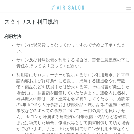
To
na
スタイリスト利用規約
利用方法
サロンは現況貸しとなっておりますので予めご了承くださ
い。
サロン及び付属設備を利用する場合は、善管注意義務の下に
責任を持って取り扱ってください。
利用者はサロンオーナーが提示するサロン利用規則、許可申
請内容および許可条件に違反し、帰属する建造物や付帯設
備・備品などを破損または紛失する等、その損害が発生した
場合には、損害額を賠償していただきます。建物内に機材、
器具搬入の際は、床・壁等を必ず養生してください。施設等
の利用に伴う人身事故および部外品・展示品等の盗難・破損
事故などのすべての事故について、一切の責任を負いませ
ん。 サロンが帰属する建造物や付帯設備・備品などを破損
または紛失した場合、修理代等として損害賠償して頂く場合
がございます。また、上記が原因でサロンが利用出来なくな