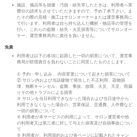
施設、備品等を損傷・汚損・紛失等したときは、利用者へ実
費分の請求をさせていただきますので、予め了承下さい。ま
たその際の見積・施工はサロンオーナーまたは運営事務局に
て行います。利用者は自ら持ち込んだ機材・物品等の管理を
行い、これらの盗難・紛失・火災損害等についてサロンオー
ナー、運営事務局共に責任を負いません。
免責
利用者は以下の各項に起因した一切の損害について、運営事
務局が賠償責任を負わないことに同意したものとします。
① 予約・申し込み 、内容変更について起きた損害について
② サロン内および当該建物で発生した不正利用、器物損
壊、無断キャンセル、盗難、事故、故障、火災、天災、雨漏
りその他トラブルによる損害
③ サロンを当日利用できなかった場合および当日途中から
利用できなくなった場合の、営業保証、交通費、人件費など
一切の損害について
④ 利用者が本サービスの利用によって、サロン運営者や他
の利用者又は第三者に対して与えた損害及び自損事故につい
て
⑤ 利用者が、利用規約および各ページに記載されたキャン