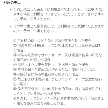
利用の中止
予約が成立した後および利用途中であっても、下記事項に該
当する場合ご利用を中止させていただくことがございますの
で、予めご了承ください。
その際に生じた損害責任は、ご利用者にご負担いただきます
ので、予めご了承ください。
① 申込時の使用目的と使用方法が事実と反した場合。
② 他のサロン利用者、サロン関連の他会社に迷惑を及ぼし
た場合。
③ 申込み利用者がサロンオーナー及び運営事務局の許可な
く第三者に転貸した場合。
④ 風紀上または安全管理上、不適当と認めた場合。
⑤ 常識を超えた備品のお持込または、使用された場合。
⑥ 関係諸官庁から中止命令が出された場合。
⑦ 禁止および注意事項、またサロンオーナーの注意に従わ
ない場合。
⑧ 暴力団関係者、その他反社会的団体に属する者が利用し
ようとしている認められる場合
⑨その他、サロンオーナー及び運営事務局が社会一般通念上
不適切な使用方法と判断した場合。