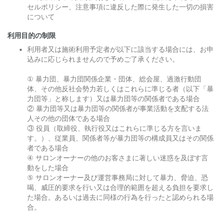
セルポリシー、注意事項に違反した際に発生した一切の損害
について
利用目的の制限
利用者又は施術利用予定者が以下に該当する場合には、お申
込みに応じられませんので予めご了承ください。
① 暴力団、暴力団関係企業・団体、総会屋、過激行動団
体、その他反社会勢力若しくはこれらに準じる者（以下「暴
力団等」と称します）又は暴力団等の関係者である場合
② 暴力団等又は暴力団等の関係者が事業活動を支配する法
人その他の団体である場合
③ 役員（取締役、執行役又はこれらに準じる方を言いま
す。）、従業員、関係者等が暴力団等の構成員又はその関係
者である場合
④ サロンオーナーの他のお客さまに著しい迷惑を及ぼす言
動をした場合
⑤ サロンオーナー及び運営事務局に対して暴力、脅迫、恐
喝、威圧的要求を行い又は合理的範囲を超える負担を要求し
た場合。あるいは過去に同様の行為を行ったと認められる場
合。