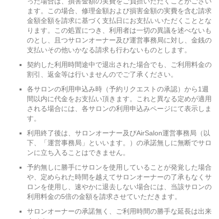
った場合は、損害金額の実費をご負担いただくことがござい
ます。この場合、修理金額および損害金額の実費を含む請求
金額全額を請求に基づく支払日にお支払いいただくこととな
ります。この処置につき、利用者は一切の異議を述べないも
のとし、且つサロンオーナー及び運営事務局に対し、金銭の
支払いその他いかなる請求も行わないものとします。
契約した利用時間途中で退出された場合でも、ご利用料金の
割引、返金等は行いませんのでご了承ください。
各サロンの利用申込み時（予約リクエストの承認）から1週
間以内に代金をお支払い頂きます。これと異なる定めが適用
される場合には、各サロンの利用申込みページにて表示しま
す。
利用終了後は、サロンオーナー及びAirSalon運営事務局（以
下、「運営事務局」といいます。）の承諾無しに無断でサロ
ンに立ち入ることはできません。
予約無しに勝手にサロンを使用していることが発覚した場合
や、定められた時間を越えてサロンオーナーの了承もなくサ
ロンを使用し、速やかに退去しない場合には、当該サロンの
利用料金の5倍の金額を請求させていただきます。
サロンオーナーの承諾無く、ご利用時間の勝手な延長は出来