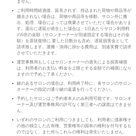
ません。
ご利用時間経過後、延長されず、持込まれた荷物や商品等が
撤去されない場合は、荷物や商品等を移動、サロン外に搬
出、処理、場合によっては廃棄させていただく場合がありま
す。退出に遅延が発生した場合は、1日あたりサロン利用料
の5倍の金額（サロンオーナーが別途指定する場合はその金
額）を原状復帰に 要した日数分も含め、遅延損害金として
請求致します。運搬・清掃に掛かる費用は、別途実費で請求
させていただきます。
運営事務局もしくはサロンオーナーの過失による損害補償
は、利用者のお支払い料金を上限とする金額での補償になり
ますので予めご了承ください。
鍵のあるサロンの場合は、利用終了時に、各サロンのサロン
オーナーの指定の通り鍵の返還を行ってください。
予約したサロンはご予約者本人のみ利用可能です。サロンオ
ーナー及び運営事務局の許可なく第三者への譲渡はできませ
ん。
いずれのサロンのご利用につきましても、利用者に借家権そ
の他の独立した占有権、営業権等の固有の権利を付与するも
のではなく、また何らこれらの権利は発生いたしません。