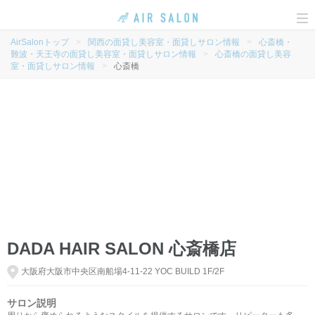
To
na
AirSalonトップ
>
関西の面貸し美容室・面貸しサロン情報
>
心斎橋・
難波・天王寺の面貸し美容室・面貸しサロン情報
>
心斎橋の面貸し美容
室・面貸しサロン情報
>
心斎橋
DADA HAIR SALON 心斎橋店
大阪府大阪市中央区南船場4-11-22 YOC BUILD 1F/2F
サロン説明