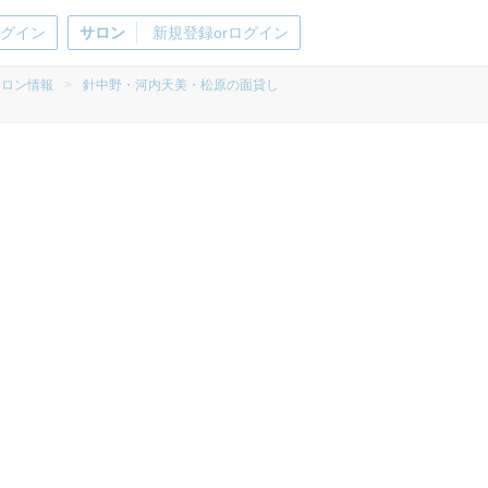
ログイン
サロン
新規登録orログイン
サロン情報
>
針中野・河内天美・松原の面貸し