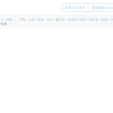
スタイリスト
新規登録or
サロン情報
>
平野・八尾・松原・古市・藤井寺・富田林の面貸し美容室・面貸し
・松原