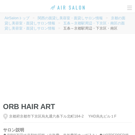
To
na
AirSalonトップ
>
関西の面貸し美容室・面貸しサロン情報
>
京都の面
貸し美容室・面貸しサロン情報
>
五条～京都駅周辺・下京区・南区の面
貸し美容室・面貸しサロン情報
>
五条～京都駅周辺・下京区・南区
ORB HAIR ART
京都府京都市下京区烏丸通六条下ル北町184-2 YHD烏丸ビル１F
サロン説明