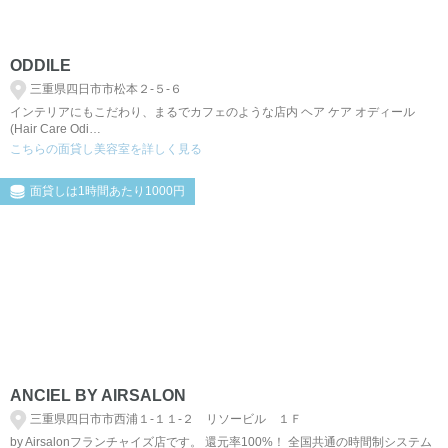
ODDILE
三重県四日市市松本２‐５‐６
インテリアにもこだわり、まるでカフェのような店内 ヘア ケア オディール
(Hair Care Odi…
こちらの面貸し美容室を詳しく見る
面貸しは1時間あたり1000円
ANCIEL BY AIRSALON
三重県四日市市西浦１‐１１‐２ リソービル １Ｆ
by Airsalonフランチャイズ店です。 還元率100%！ 全国共通の時間制システム