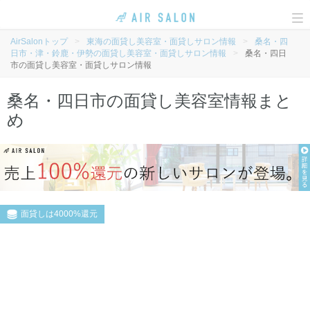
To
na
AirSalonトップ
>
東海の面貸し美容室・面貸しサロン情報
>
桑名・四
日市・津・鈴鹿・伊勢の面貸し美容室・面貸しサロン情報
>
桑名・四日
市の面貸し美容室・面貸しサロン情報
桑名・四日市の面貸し美容室情報まと
め
面貸しは4000%還元