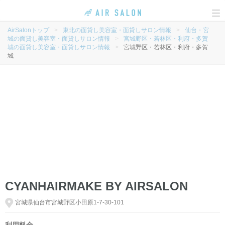
To
na
AirSalonトップ
>
東北の面貸し美容室・面貸しサロン情報
>
仙台・宮
城の面貸し美容室・面貸しサロン情報
>
宮城野区・若林区・利府・多賀
城の面貸し美容室・面貸しサロン情報
>
宮城野区・若林区・利府・多賀
城
CYANHAIRMAKE BY AIRSALON
宮城県仙台市宮城野区小田原1-7-30-101