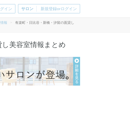
ログイン
サロン
新規登録orログイン
ン情報
>
有楽町・日比谷・新橋・汐留の面貸し
貸し美容室情報まとめ